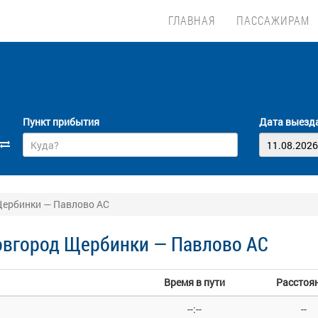
ГЛАВНАЯ
ПАССАЖИРАМ
Пункт прибытия
Дата выезд
ербинки — Павлово АС
овгород Щербинки — Павлово АС
Время в пути
Расстоя
--:--
--