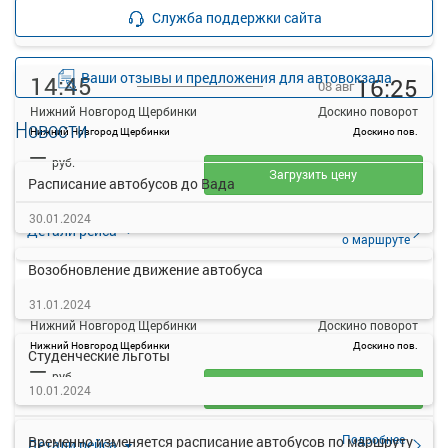
Подробнее
Детали рейса
Служба поддержки сайта
о маршруте
Ваши отзывы и предложения для автовокзала
14:45
16:25
08 авг
Нижний Новгород Щербинки
Доскино поворот
Новости
Нижний Новгород Щербинки
Доскино пов.
—
руб.
Загрузить цену
Расписание автобусов до Вада
30.01.2024
Подробнее
Детали рейса
о маршруте
Возобновление движение автобуса
15:20
15:44
08 авг
31.01.2024
Нижний Новгород Щербинки
Доскино поворот
Нижний Новгород Щербинки
Доскино пов.
Студенческие льготы
—
руб.
Загрузить цену
10.01.2024
Подробнее
Временно изменяется расписание автобусов по маршруту
Детали рейса