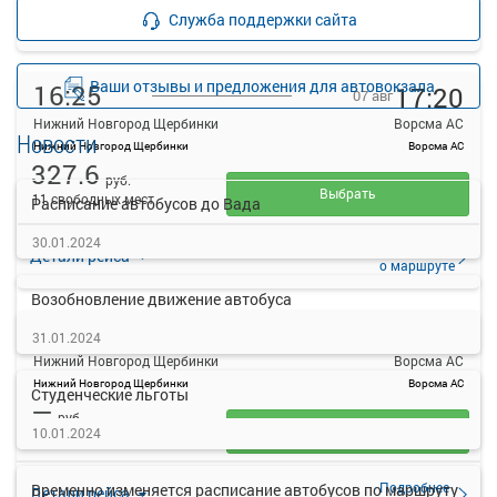
Подробнее
Детали рейса
Служба поддержки сайта
о маршруте
Ваши отзывы и предложения для автовокзала
16:25
17:20
07 авг
Нижний Новгород Щербинки
Ворсма АС
Новости
Нижний Новгород Щербинки
Ворсма АС
327.6
руб.
Выбрать
11 свободных мест
Расписание автобусов до Вада
30.01.2024
Подробнее
Детали рейса
о маршруте
Возобновление движение автобуса
16:45
17:37
07 авг
31.01.2024
Нижний Новгород Щербинки
Ворсма АС
Нижний Новгород Щербинки
Ворсма АС
Студенческие льготы
—
руб.
Загрузить цену
10.01.2024
35 свободных мест
Подробнее
Временно изменяется расписание автобусов по маршруту
Детали рейса