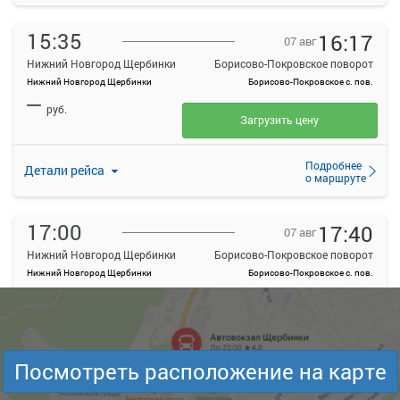
15:35
16:17
07 авг
Нижний Новгород Щербинки
Борисово-Покровское поворот
Нижний Новгород Щербинки
Борисово-Покровское с. пов.
—
руб.
Загрузить цену
Подробнее
Детали рейса
о маршруте
17:00
17:40
07 авг
Нижний Новгород Щербинки
Борисово-Покровское поворот
Нижний Новгород Щербинки
Борисово-Покровское с. пов.
—
руб.
Загрузить цену
Подробнее
Детали рейса
Посмотреть расположение на карте
о маршруте