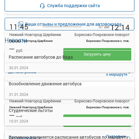
Подробнее
Детали рейса
Служба поддержки сайта
о маршруте
Ваши отзывы и предложения для автовокзала
11:45
12:14
07 авг
Нижний Новгород Щербинки
Борисово-Покровское поворот
Новости
Нижний Новгород Щербинки
Борисово-Покровское с. пов.
—
руб.
Загрузить цену
Расписание автобусов до Вада
30.01.2024
Подробнее
Детали рейса
о маршруте
Возобновление движение автобуса
13:25
14:05
07 авг
31.01.2024
Нижний Новгород Щербинки
Борисово-Покровское поворот
Нижний Новгород Щербинки
Борисово-Покровское с. пов.
Студенческие льготы
—
руб.
Загрузить цену
10.01.2024
Подробнее
Временно изменяется расписание автобусов по маршруту
Детали рейса