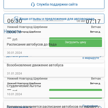
Подробнее
Детали рейса
Служба поддержки сайта
о маршруте
Ваши отзывы и предложения для автовокзала
06:30
07:17
08 авг
Нижний Новгород Щербинки
Ветчак
Новости
Нижний Новгород Щербинки
Ветчак д.
—
руб.
Загрузить цену
Расписание автобусов до Вада
30.01.2024
Подробнее
Детали рейса
о маршруте
Возобновление движение автобуса
07:00
07:45
08 авг
31.01.2024
Нижний Новгород Щербинки
Ветчак
Нижний Новгород Щербинки
Ветчак д.
Студенческие льготы
—
руб.
Загрузить цену
10.01.2024
Подробнее
Временно изменяется расписание автобусов по маршруту
Детали рейса