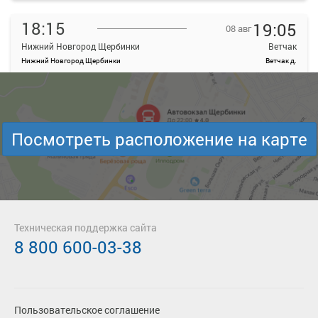
18:15
19:05
08 авг
Нижний Новгород Щербинки
Ветчак
Нижний Новгород Щербинки
Ветчак д.
—
руб.
Загрузить цену
Подробнее
Детали рейса
Посмотреть расположение на карте
о маршруте
18:30
19:17
08 авг
Нижний Новгород Щербинки
Ветчак
Нижний Новгород Щербинки
Ветчак д.
—
Техническая поддержка сайта
руб.
8 800 600-03-38
Загрузить цену
Подробнее
Детали рейса
о маршруте
Пользовательское соглашение