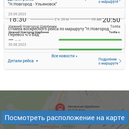
о маршруте
"Н.Новгород - Ульяновск"
25.09.2023
18:30
20:50
09 авг
2 ч. 20 м
Нижний Новгород Щербинки
Толба
Отмена воскресного рейса по маршруту "Н.Новгород -
Нижний Новгород Щербинки
Толба с.
Перевоз ч/з Вад"
—
руб.
30.08.2023
Загрузить цену
Все новости »
Подробнее
Детали рейса
о маршруте
Посмотреть расположение на карте