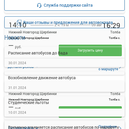
Подробнее
Детали рейса
Служба поддержки сайта
о маршруте
Ваши отзывы и предложения для автовокзала
14:10
16:29
09 авг
2 ч. 19 м
Нижний Новгород Щербинки
Толба
Новости
Нижний Новгород Щербинки
Толба с.
—
руб.
Загрузить цену
Расписание автобусов до Вада
30.01.2024
Подробнее
Детали рейса
о маршруте
Возобновление движение автобуса
16:30
19:06
09 авг
2 ч. 36 м
31.01.2024
Нижний Новгород Щербинки
Толба
Нижний Новгород Щербинки
Толба с.
Студенческие льготы
—
руб.
Загрузить цену
10.01.2024
Подробнее
Временно изменяется расписание автобусов по маршруту
Детали рейса