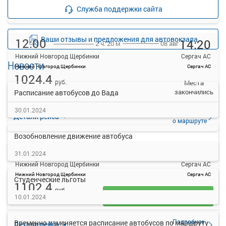
Подробнее
Детали рейса
Служба поддержки сайта
о маршруте
Ваши отзывы и предложения для автовокзала
12:00
14:20
08 авг
2 ч. 20 м
Нижний Новгород Щербинки
Сергач АС
Новости
Нижний Новгород Щербинки
Сергач АС
1024.4
руб.
Места
закончились
Расписание автобусов до Вада
30.01.2024
Подробнее
Детали рейса
о маршруте
Возобновление движение автобуса
14:10
16:45
08 авг
2 ч. 35 м
31.01.2024
Нижний Новгород Щербинки
Сергач АС
Нижний Новгород Щербинки
Сергач АС
Студенческие льготы
1102.4
руб.
Выбрать
10.01.2024
11 свободных мест
Подробнее
Временно изменяется расписание автобусов по маршруту
Детали рейса